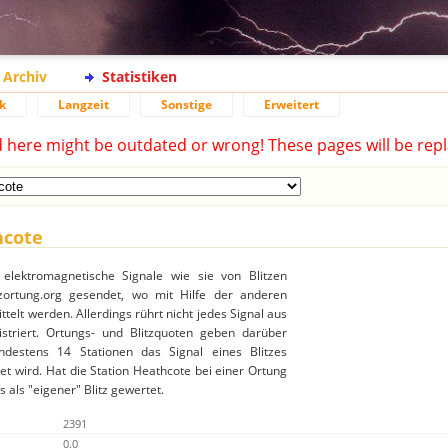
Archiv
Statistiken
k
Langzeit
Sonstige
Erweitert
d here might be outdated or wrong! These pages will be repl
hcote
 elektromagnetische Signale wie sie von Blitzen
ortung.org gesendet, wo mit Hilfe der anderen
ttelt werden. Allerdings rührt nicht jedes Signal aus
gistriert. Ortungs- und Blitzquoten geben darüber
destens 14 Stationen das Signal eines Blitzes
t wird. Hat die Station Heathcote bei einer Ortung
 als "eigener" Blitz gewertet.
2391
0.0