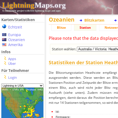
Lightning
Maps.org
A community project with free lightning maps and apps
Ozeanien
Karten/Statistiken
Blitzkarten
Echtzeit
Blitze
Station
Netzwer
Europa
Please note that the data displaye
Ozeanien
Amerika
Station wählen:
Infos
Apps
Statistiken der Station Heat
Über
Für Teilnehmer
Die Blitzortungsstation Heathcote empfängt
Login
ausgesendet werden. Diese werden an Blitz
Stationen Position und Zeitpunkt der Blitze ermi
einem Blitz, auch wird nicht jeder Blitz re
Auskunft (siehe unten). Zudem müssen min
empfangen, damit daraus die Position berechne
mit nur 14 Stationen teilgenommen, so wird dies
Id:
Firmware: