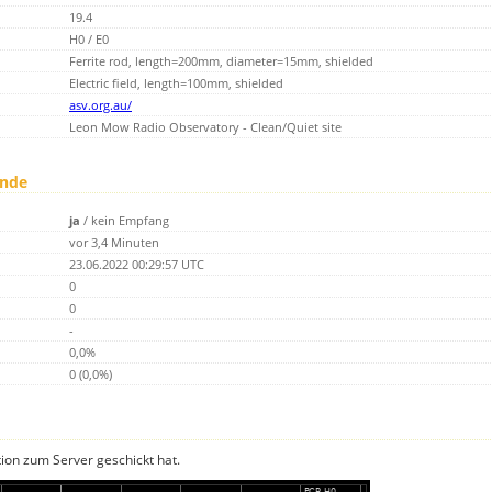
19.4
H0 / E0
Ferrite rod, length=200mm, diameter=15mm, shielded
Electric field, length=100mm, shielded
asv.org.au/
Leon Mow Radio Observatory - Clean/Quiet site
unde
ja
/
kein Empfang
vor 3,4 Minuten
23.06.2022 00:29:57 UTC
0
0
-
0,0%
0 (0,0%)
tion zum Server geschickt hat.