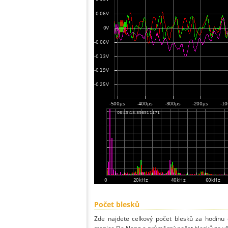
Počet blesků
Zde najdete celkový počet blesků za hodinu 