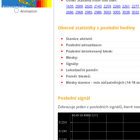
Other Stations from this User:
1635
,
2009
,
2020
,
2143
,
2259
,
2260
,
2261
,
2277
Animation
2686
,
2968
,
2985
,
2986
,
3003
,
3005
,
3038
,
3032
Obecné statistiky z poslední hodiny
Stanice aktivní:
Poslední aktualizace:
Poslední detekovaný blesk:
Blesky:
Signály:
Lokalizační poměr:
Poměr blesků:
Blesky stanice - min zúčastněných (14-18 st
Poslední signál
Zobrazuje jeden z posledních signálů, které sta