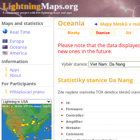
Lightning
Maps.org
A community project with free lightning maps and apps
Oceania
Maps and statistics
Mapy blesků v reá
Real Time
Blesky
Stanice
Síť
Evropa
Please note that the data displaye
Oceania
new ones in the future.
America
Information
Výběr stanice:
Apps
About
Statistiky stanice Da Nang
For Participants
Přihlašovací jméno
Zde najdete statistika TOA detekce blesků stan
Id:
Firmware:
Controller:
Amplifier:
Website:
Comment: