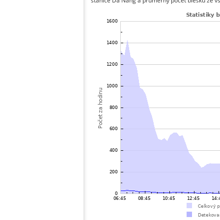
stanice Da Nang a průměrný počet blesků ze vš