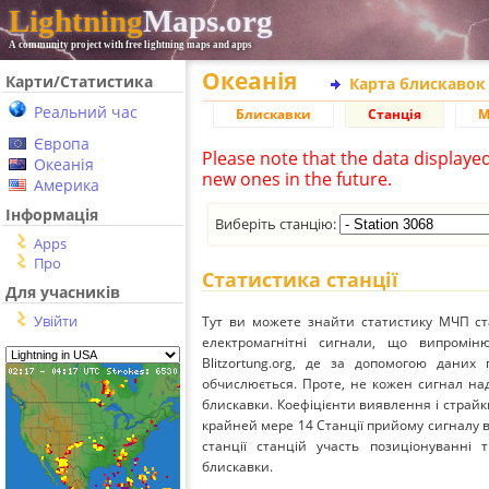
Lightning
Maps.org
A community project with free lightning maps and apps
Океанія
Карти/Статистика
Карта блискавок
Реальний час
Блискавки
Станція
М
Європа
Please note that the data displaye
Океанія
new ones in the future.
Америка
Інформація
Виберіть станцію:
Apps
Про
Статистика станції
Для учасників
Увійти
Тут ви можете знайти статистику МЧП ст
електромагнітні сигнали, що випромі
Blitzortung.org, де за допомогою даних
обчислюється. Проте, не кожен сигнал над
блискавки. Коефіцієнти виявлення і страйк
крайней мере 14 Станції прийому сигналу ві
станції станцій участь позиціонуванні 
блискавки.