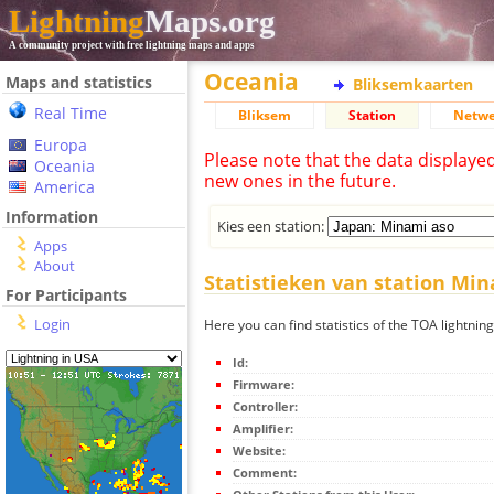
Lightning
Maps.org
A community project with free lightning maps and apps
Oceania
Maps and statistics
Bliksemkaarten
Real Time
Bliksem
Station
Netwe
Europa
Please note that the data displaye
Oceania
new ones in the future.
America
Information
Kies een station:
Apps
About
Statistieken van station Mi
For Participants
Login
Here you can find statistics of the TOA lightnin
Id:
Firmware:
Controller:
Amplifier:
Website:
Comment: