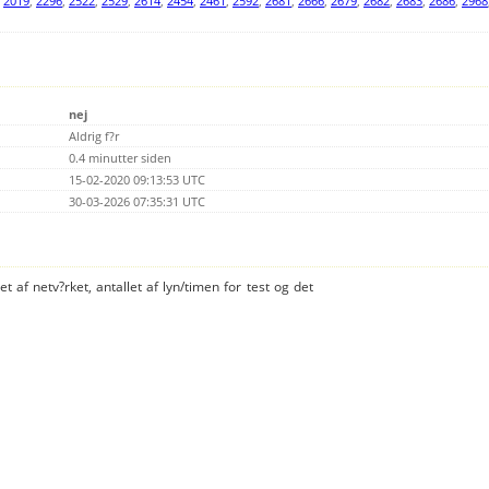
,
2019
,
2296
,
2522
,
2529
,
2614
,
2454
,
2461
,
2592
,
2681
,
2666
,
2679
,
2682
,
2683
,
2686
,
2968
nej
Aldrig f?r
0.4 minutter siden
15-02-2020 09:13:53 UTC
30-03-2026 07:35:31 UTC
t af netv?rket, antallet af lyn/timen for test og det