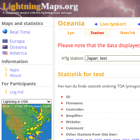
Lightning
Maps.org
A community project with free lightning maps and apps
Oceania
Maps and statistics
Live lynkort
Real Time
Lyn
Station
Netv?rk
Europa
Please note that the data displaye
Oceania
America
V?lg station:
Information
Apps
Statistik for test
About
For Participants
Her kan du finde statistik omkring TOA lynregist
Log ind
ID:
Firmware:
Controller:
Amplifier:
Website:
Comment:
Other Stations from this User: