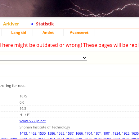
Arkiver
Statistik
Lang tid
Andet
Avanceret
d here might be outdated or wrong! These pages will be repl
rering for test.
1875
0.0
19.3
H1 / E1
www.5656jp.net
Shonan Institute of Technology
1413
,
1462
,
1530
,
1586
,
1585
,
1587
,
1666
,
1704
,
1874
,
1901
,
1924
,
1925
,
1635