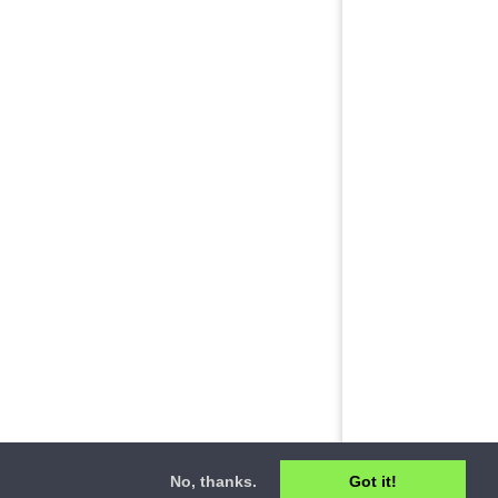
No, thanks.
Got it!