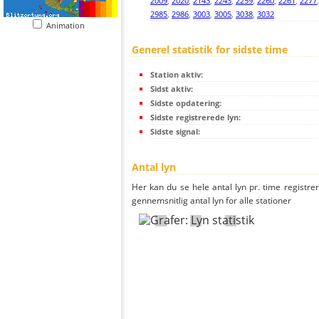
2009
,
2020
,
2143
,
2243
,
2259
,
2260
,
2261
,
2277
2985
,
2986
,
3003
,
3005
,
3038
,
3032
Animation
Generel statistik for sidste time
Station aktiv:
Sidst aktiv:
Sidste opdatering:
Sidste registrerede lyn:
Sidste signal:
Antal lyn
Her kan du se hele antal lyn pr. time registrere
gennemsnitlig antal lyn for alle stationer