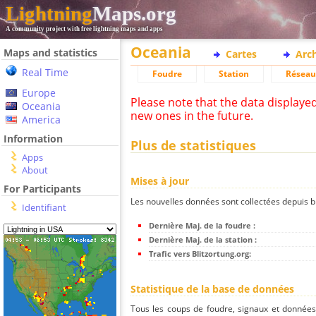
Lightning
Maps.org
A community project with free lightning maps and apps
Oceania
Maps and statistics
Cartes
Arc
Real Time
Foudre
Station
Réseau
Europe
Please note that the data displaye
Oceania
new ones in the future.
America
Information
Plus de statistiques
Apps
About
Mises à jour
For Participants
Les nouvelles données sont collectées depuis bli
Identifiant
Dernière Maj. de la foudre :
Dernière Maj. de la station :
Trafic vers Blitzortung.org:
Statistique de la base de données
Tous les coups de foudre, signaux et donnée