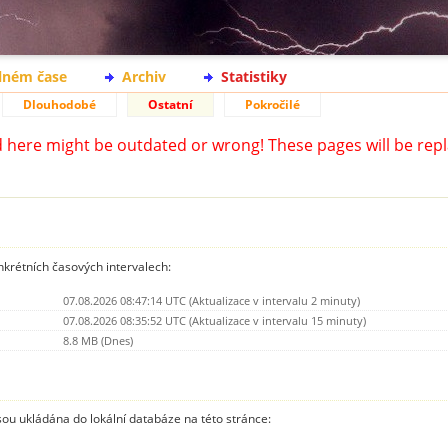
lném čase
Archiv
Statistiky
Dlouhodobé
Ostatní
Pokročilé
d here might be outdated or wrong! These pages will be repl
nkrétních časových intervalech:
07.08.2026 08:47:14 UTC (Aktualizace v intervalu 2 minuty)
07.08.2026 08:35:52 UTC (Aktualizace v intervalu 15 minuty)
8.8 MB (Dnes)
jsou ukládána do lokální databáze na této stránce: