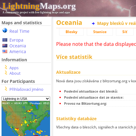
Lightning
Maps.org
A community project with free lightning maps and apps
Oceania
Maps and statistics
Mapy blesků v reá
Real Time
Blesky
Stanice
Síť
Evropa
Please note that the data displaye
Oceania
America
Více statistik
Information
Apps
Aktualizace
About
Nová data jsou získávána z blitzortung.org v ko
For Participants
Přihlašovací jméno
Poslední aktualizace dat blesků:
Poslední aktualizace dat ze stanice:
Provoz na Blitzortung.org:
Statistiky databáze
Všechny data o blescích, signálech a stanicích 