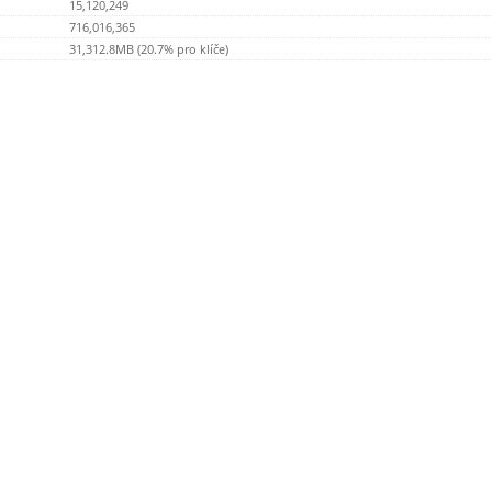
15,120,249
716,016,365
31,312.8MB (20.7% pro klíče)