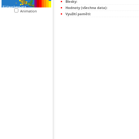
Blesky:
Hodnoty (všechna data):
Animation
Využití paměti: