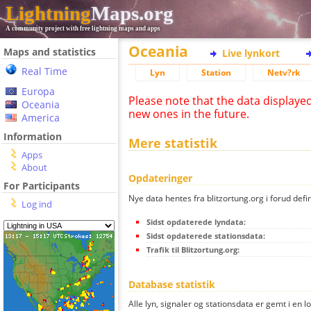
Lightning
Maps.org
A community project with free lightning maps and apps
Oceania
Maps and statistics
Live lynkort
Real Time
Lyn
Station
Netv?rk
Europa
Please note that the data displaye
Oceania
new ones in the future.
America
Information
Mere statistik
Apps
About
Opdateringer
For Participants
Nye data hentes fra blitzortung.org i forud defi
Log ind
Sidst opdaterede lyndata:
Sidst opdaterede stationsdata:
Trafik til Blitzortung.org:
Database statistik
Alle lyn, signaler og stationsdata er gemt i en