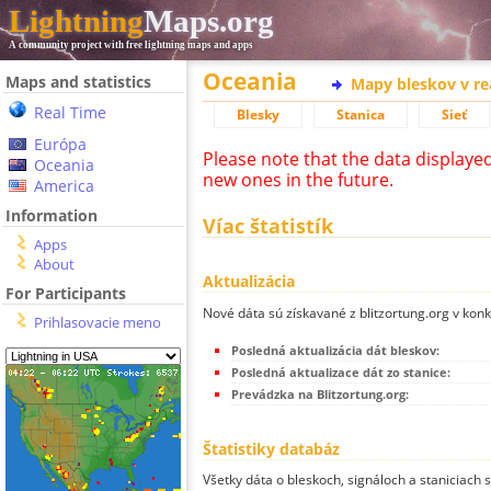
Lightning
Maps.org
A community project with free lightning maps and apps
Oceania
Maps and statistics
Mapy bleskov v r
Real Time
Blesky
Stanica
Sieť
Európa
Please note that the data displaye
Oceania
new ones in the future.
America
Information
Víac štatistík
Apps
About
Aktualizácia
For Participants
Nové dáta sú získavané z blitzortung.org v kon
Prihlasovacie meno
Posledná aktualizácia dát bleskov:
Posledná aktualizace dát zo stanice:
Prevádzka na Blitzortung.org:
Štatistiky databáz
Všetky dáta o bleskoch, signáloch a staniciach 