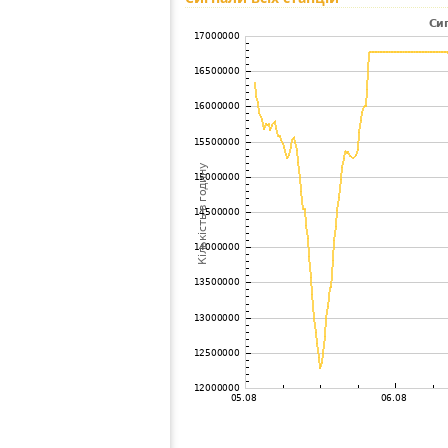
99
19.5
Фінляндія
Kivil
100
19.3
Canada
Cumb
101
22.2
Russland
Mos
102
10.4
Фінляндія
Joen
103
19.3
Швеція
Kiru
104
6.6
Фінляндія
Kivin
105
19.5
?
?
106
19.5
Russland
Tver
107
19.3
Russland
Istra
108
6.8
Фінляндія
Lapin
109
19.3
Russland
Tver
110
19.3
Швеція
Kalix
111
6.8
Фінляндія
Haap
112
19.3
Фінляндія
Haap
113
10.3
Russland
Bala
114
19.3
Фінляндія
Nival
115
19.3
Швеція
Jokk
116
19.5
Russland
Sain
117
19.3
Russland
Sain
118
19.5
Australia / South Australia
Whya
119
19.3
Canada
Nort
120
19.1
Фінляндія
Saim
121
19.5
Фінляндія
Lemi
122
10.4
Норвегія
Valne
123
19.5
Russland
Demy
124
19.3
Canada
Barri
125
10.3
Фінляндія
Jyv
United States /