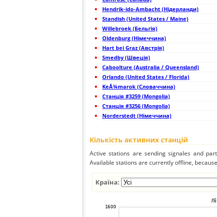
45
22.2
Japan
Onom
Hendrik-ido-Ambacht (Нідерланди)
46
19.5
Japan
Hiros
47
Standish (United States / Maine)
19.4
Japan
Hach
48
19.3
Japan
Mats
Willebroek (Бельгія)
49
19.5
Japan
Kita
Oldenburg (Німеччина)
50
19.5
Japan
test 
Hart bei Graz (Австрія)
51
19.5
Japan
Mina
52
Smedby (Швеція)
19.3
Japan
Toma
53
19.3
Japan
Miya
Caboolture (Australia / Queensland)
54
19.5
Japan
Taiki
Orlando (United States / Florida)
55
19.3
Japan
Sapp
KeÅ¾marok (Словаччина)
56
19.5
Japan
Kum
57
Станція #3259 (Mongolia)
19.0
Japan
Chich
58
19.4
Japan
Chich
Станція #3256 (Mongolia)
59
19.5
Japan
Asah
Norderstedt (Німеччина)
60
19.5
Japan
Tesh
61
19.5
Japan
Kitam
62
19.3
Japan
Nayo
Кількість активних станцій
63
19.5
Japan
naha
64
22.2
Taiwan
Taoy
Active stations are sending signales and parti
65
22.2
Taiwan
tain
Available stations are currently offline, because 
66
5nsrm
Mongolia
Khent
67
19.5
Philippines
Calo
68
22.2
Philippines
Cala
Країна:
69
22.2
Mongolia
Ulaa
70
19.5
Philippines
Brgy 
71
19.5
Mongolia
Erde
72
19.5
Mongolia
Baya