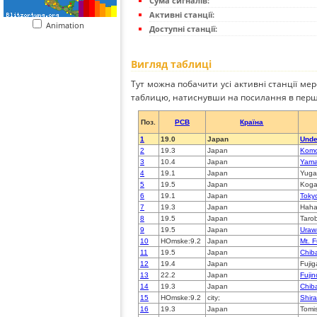
Сума сигналів:
Активні станції:
Animation
Доступні станції:
Вигляд таблиці
Тут можна побачити усі активні станції ме
таблицю, натиснувши на посилання в перш
Поз.
PCB
Країна
1
19.0
Japan
Unde
2
19.3
Japan
Komo
3
10.4
Japan
Yama
4
19.1
Japan
Yuga
5
19.5
Japan
Koga
6
19.1
Japan
Toky
7
19.3
Japan
Haha
8
19.5
Japan
Taro
9
19.5
Japan
Uraw
10
HOmske:9.2
Japan
Mt. F
11
19.5
Japan
Chib
12
19.4
Japan
Fuji
13
22.2
Japan
Fuji
14
19.3
Japan
Chib
15
HOmske:9.2
city;
Shir
16
19.3
Japan
Tomi