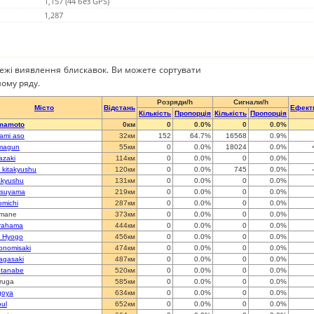
1,157 (44 без GPS)
1,287
режі виявлення блискавок. Ви можете сортувати
ому ряду.
Розряди/h
Сигнали/h
Місто
Відстань
Ефект
Кількість
Пропорція
Кількість
Пропорція
mamoto
0км
0
0.0%
0
0.0%
ami aso
32км
152
64.7%
16568
0.9%
magun
55км
0
0.0%
18024
0.0%
azaki
114км
0
0.0%
0
0.0%
t kitakyushu
120км
0
0.0%
745
0.0%
akyushu
131км
0
0.0%
0
0.0%
tsuyama
219км
0
0.0%
0
0.0%
michi
287км
0
0.0%
0
0.0%
imane
373км
0
0.0%
0
0.0%
rahama
444км
0
0.0%
0
0.0%
i Hyogo
456км
0
0.0%
0
0.0%
onomisaki
474км
0
0.0%
0
0.0%
gasaki
487км
0
0.0%
0
0.0%
tanabe
520км
0
0.0%
0
0.0%
ruga
585км
0
0.0%
0
0.0%
goya
634км
0
0.0%
0
0.0%
ul
652км
0
0.0%
0
0.0%