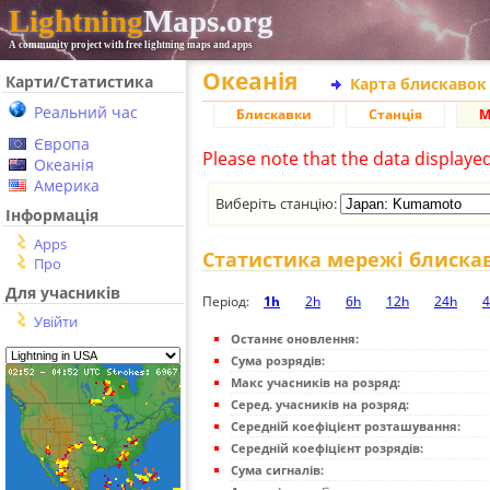
Lightning
Maps.org
A community project with free lightning maps and apps
Океанія
Карти/Статистика
Карта блискавок
Реальний час
Блискавки
Станція
М
Європа
Please note that the data displaye
Океанія
Америка
Виберіть станцію:
Інформація
Apps
Статистика мережі блиска
Про
Для учасників
Період:
1h
2h
6h
12h
24h
4
Увійти
Останнє оновлення:
Сума розрядів:
Макс учасників на розряд:
Серед. учасників на розряд:
Середній коефіцієнт розташування:
Середній коефіцієнт розрядів:
Сума сигналів: