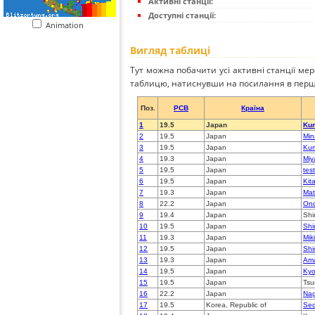
Активні станції:
Доступні станції:
Animation
Вигляд таблиці
Тут можна побачити усі активні станції ме
таблицю, натиснувши на посилання в перш
Поз.
PCB
Країна
1
19.5
Japan
Ku
2
19.5
Japan
Min
3
19.5
Japan
Ku
4
19.3
Japan
Miy
5
19.5
Japan
tes
6
19.5
Japan
Kit
7
19.3
Japan
Ma
8
22.2
Japan
Ono
9
19.4
Japan
Sh
10
19.5
Japan
Shi
11
19.3
Japan
Mik
12
19.5
Japan
Shi
13
19.3
Japan
Ama
14
19.5
Japan
Kyo
15
19.5
Japan
Tsu
16
22.2
Japan
Na
17
19.5
Korea, Republic of
Seo