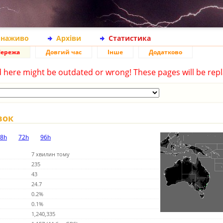
 наживо
Архіви
Статистика
ережа
Довгий час
Інше
Додатково
d here might be outdated or wrong! These pages will be repl
вок
8h
72h
96h
7 хвилин тому
235
43
24.7
0.2%
0.1%
1,240,335