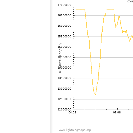
102
19.3
Russland
Nar
103
19.5
Фінляндія
Rov
104
19.5
Australia / Western Australia
The
105
10.4
Фінляндія
Joe
106
19.5
Australia / South Australia
Why
107
19.5
Australia / Western Australia
Mor
108
19.3
Russland
Nal
109
10.4
Australia / Western Australia
Wil
110
10.3
Australia / Western Australia
Ro
111
6.6
Фінляндія
Kiv
112
6.8
Фінляндія
Lap
113
19.3
Russland
Sai
114
19.5
Russland
De
115
6.8
Фінляндія
Haa
116
19.3
Фінляндія
Haa
117
19.3
Швеція
Kir
118
19.3
Швеція
Kal
119
19.3
Фінляндія
Niv
120
19.1
Фінляндія
Sai
121
19.5
Фінляндія
Lem
122
19.3
Australia / South Australia
Por
123
22.2
Фінляндія
Lu
124
19.3
Швеція
Jok
125
10.3
Фінляндія
Jyv
126
19.5
Australia / South Australia
Tap
127
10.4
Australia / South Australia
aaR
128
19.5
Australia / South Australia
Ath
129
19.5
Australia / South Australia
Ade