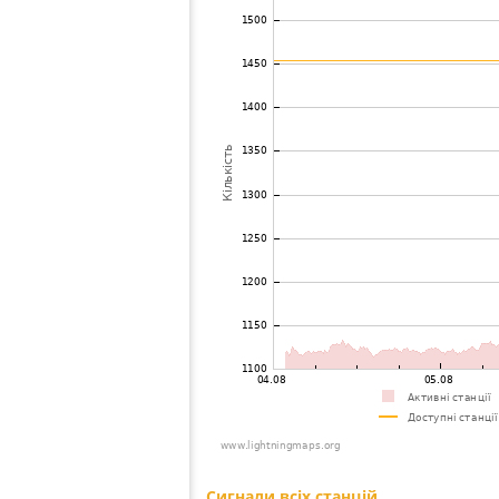
73
19.5
Греція
Piker
74
19.5
Греція
Pente
75
19.3
Греція
Kats
76
10.4
Франція
mont
77
19.5
Італія
L'Aqu
78
10.4
Франція
Andu
79
10.4
Франція
Cali
80
19.3
Франція
Cour
81
10.3
Португалія
Nord
82
10.3
Італія
Tera
83
19.3
Італія
Acqu
84
22.2
Франція
MER
85
22.2
Італія
Pont
86
10.4
Франція
Monb
87
19.5
Італія
Regge
88
19.5
Італія
Sesto
89
19.5
Італія
Savo
90
19.5
Італія
Albis
91
19.4
Італія
BUS
92
10.3
Італія
Cand
93
19.1
Італія
Sofi
94
10.4
Франція
Marsa
95
10.3
Греція
Makri
96
19.5
Франція
Luga
97
10.3
Італія
Gabi
98
19.5
Франція
Eybe
99
19.5
Італія
Varsi
100
19.5
Montenegro
Suto
Сигнали всіх станцій