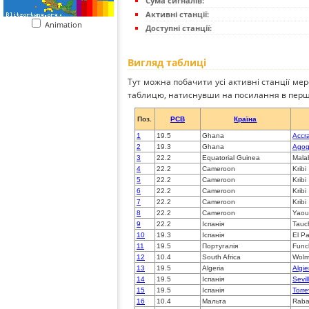
Сума сигналів:
Активні станції:
Animation
Доступні станції:
Вигляд таблиці
Тут можна побачити усі активні станції ме
таблицю, натиснувши на посилання в перш
Поз.
PCB
Країна
1
19.5
Ghana
Accr
2
19.3
Ghana
Ago
3
22.2
Equatorial Guinea
Mala
4
22.2
Cameroon
Kribi
5
22.2
Cameroon
Kribi
6
22.2
Cameroon
Kribi
7
22.2
Cameroon
Kribi
8
22.2
Cameroon
Yaou
9
22.2
Іспанія
Tauch
10
19.3
Іспанія
El P
11
19.5
Португалія
Func
12
10.4
South Africa
Wolm
13
19.5
Algeria
Algie
14
19.5
Іспанія
Sevil
15
19.5
Іспанія
Torre
16
10.4
Мальта
Raba