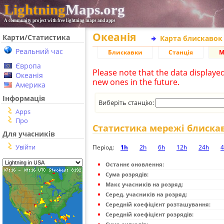
Lightning
Maps.org
A community project with free lightning maps and apps
Океанія
Карти/Статистика
Карта блискавок
Реальний час
Блискавки
Станція
М
Європа
Please note that the data displaye
Океанія
new ones in the future.
Америка
Інформація
Виберіть станцію:
Apps
Про
Статистика мережі блиска
Для учасників
Увійти
Період:
1h
2h
6h
12h
24h
4
Останнє оновлення:
Сума розрядів:
Макс учасників на розряд:
Серед. учасників на розряд:
Середній коефіцієнт розташування:
Середній коефіцієнт розрядів: