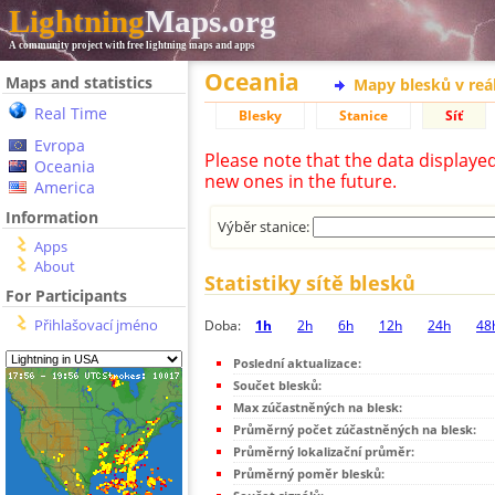
Lightning
Maps.org
A community project with free lightning maps and apps
Oceania
Maps and statistics
Mapy blesků v reá
Real Time
Blesky
Stanice
Síť
Evropa
Please note that the data displaye
Oceania
new ones in the future.
America
Information
Výběr stanice:
Apps
About
Statistiky sítě blesků
For Participants
Přihlašovací jméno
Doba:
1h
2h
6h
12h
24h
48
Poslední aktualizace:
Součet blesků:
Max zúčastněných na blesk:
Průměrný počet zúčastněných na blesk:
Průměrný lokalizační průměr:
Průměrný poměr blesků: