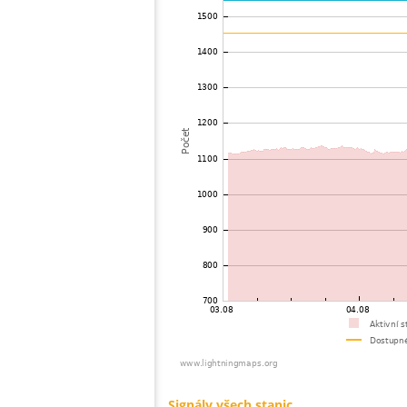
73
19.5
Mongolia
74
22.2
Mongolia
75
19.5
Viet Nam
76
19.3
Thailand
77
19.5
India
78
22.2
Bangladesh
79
22.2
Singapore
80
10.4
Australia / Northern Territory
81
19.5
Russland
82
19.1
Australia / Queensland
83
19.5
Tajikistan
84
10.4
United States / Hawaii
85
19.3
Australia / Queensland
86
19.5
Australia / Queensland
87
19.5
Australia / Queensland
88
19.5
Australia / Queensland
89
19.5
Australia / Queensland
90
10.4
Australia / Queensland
91
19.3
Australia / Queensland
92
19.5
Canada
93
19.5
Australia / New South Wales
94
10.4
Russland
95
Canada
96
19.3
Australia / New South Wales
97
19.5
Finsko
98
19.5
Finsko
99
19.3
Švédsko
100
19.3
Canada
Signály všech stanic