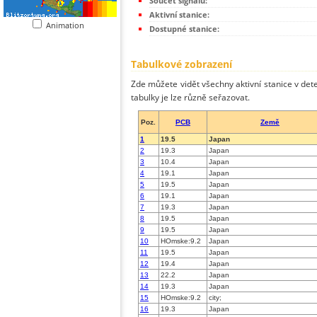
Součet signálů:
Aktivní stanice:
Animation
Dostupné stanice:
Tabulkové zobrazení
Zde můžete vidět všechny aktivní stanice v dete
tabulky je lze různě seřazovat.
Poz.
PCB
Země
1
19.5
Japan
2
19.3
Japan
3
10.4
Japan
4
19.1
Japan
5
19.5
Japan
6
19.1
Japan
7
19.3
Japan
8
19.5
Japan
9
19.5
Japan
10
HOmske:9.2
Japan
11
19.5
Japan
12
19.4
Japan
13
22.2
Japan
14
19.3
Japan
15
HOmske:9.2
city;
16
19.3
Japan