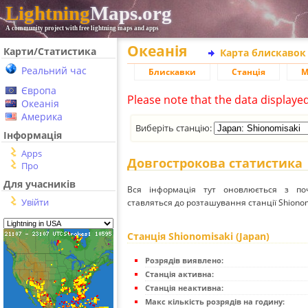
Lightning
Maps.org
A community project with free lightning maps and apps
Океанія
Карти/Статистика
Карта блискавок
Реальний час
Блискавки
Станція
М
Європа
Please note that the data displaye
Океанія
Америка
Виберіть станцію:
Інформація
Apps
Довгострокова статистика
Про
Для учасників
Вся інформація тут оновлюється з п
Увійти
ставляться до розташування станції Shionomi
Станція Shionomisaki (Japan)
Розрядів виявлено:
Станція активна:
Станція неактивна:
Макс кількість розрядів на годину: