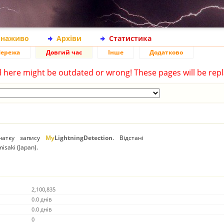
 наживо
Архіви
Статистика
ережа
Довгий час
Інше
Додатково
d here might be outdated or wrong! These pages will be repl
очатку запису
My
LightningDetection
. Відстані
saki (Japan).
2,100,835
0.0 днів
0.0 днів
0