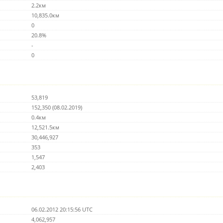
2.2км
10,835.0км
0
20.8%
-
0
53,819
152,350 (08.02.2019)
0.4км
12,521.5км
30,446,927
353
1,547
2,403
06.02.2012 20:15:56 UTC
4,062,957