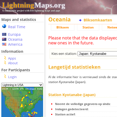
Lightning
Maps.org
A community project with free lightning maps and apps
Oceania
Maps and statistics
Bliksemkaarten
Real Time
Bliksem
Station
Netwe
Europa
Please note that the data displaye
Oceania
new ones in the future.
America
Information
Kies een station:
Apps
About
Langetijd statistieken
For Participants
Login
Al de informatie hier is vernieuwd sinds de sta
station Kyotanabe (Japan).
Station Kyotanabe (Japan)
Neemt de volledige gegevens op sinds:
Inslagen gedetecteerd:
Station actief: