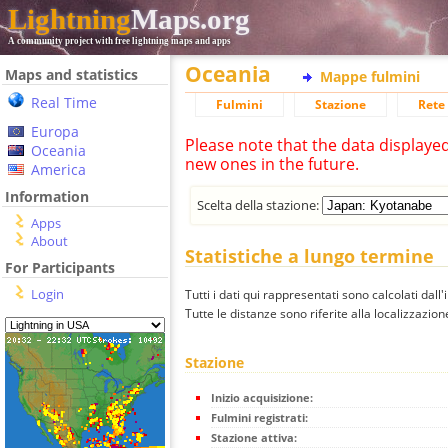
Lightning
Maps.org
A community project with free lightning maps and apps
Oceania
Maps and statistics
Mappe fulmini
Real Time
Fulmini
Stazione
Rete 
Europa
Please note that the data displaye
Oceania
new ones in the future.
America
Information
Scelta della stazione:
Apps
About
Statistiche a lungo termine
For Participants
Login
Tutti i dati qui rappresentati sono calcolati dall'
Tutte le distanze sono riferite alla localizzazione
Stazione
Inizio acquisizione:
Fulmini registrati:
Stazione attiva: