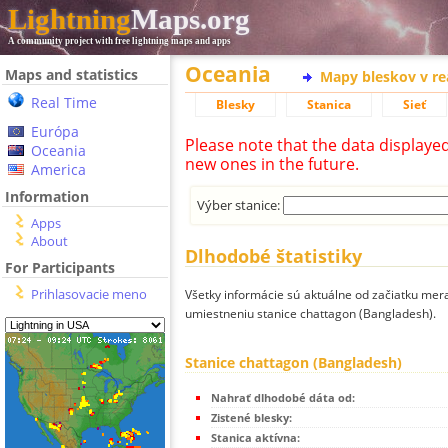
Lightning
Maps.org
A community project with free lightning maps and apps
Oceania
Maps and statistics
Mapy bleskov v r
Real Time
Blesky
Stanica
Sieť
Európa
Please note that the data displaye
Oceania
new ones in the future.
America
Information
Výber stanice:
Apps
About
Dlhodobé štatistiky
For Participants
Prihlasovacie meno
Všetky informácie sú aktuálne od začiatku mera
umiestneniu stanice chattagon (Bangladesh).
Stanice chattagon (Bangladesh)
Nahrať dlhodobé dáta od:
Zistené blesky:
Stanica aktívna: