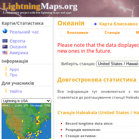
Lightning
Maps.org
A community project with free lightning maps and apps
Океанія
Карти/Статистика
Карта блискавок
Реальний час
Блискавки
Станція
М
Європа
Please note that the data displaye
Океанія
new ones in the future.
Америка
Інформація
Виберіть станцію:
Apps
Про
Довгострокова статистика
Для учасників
Увійти
Вся інформація тут оновлюється з п
ставляться до розташування станції Haleakala
Станція Haleakala (United States / Ha
Record longtime data since:
Розрядів виявлено:
Станція активна: