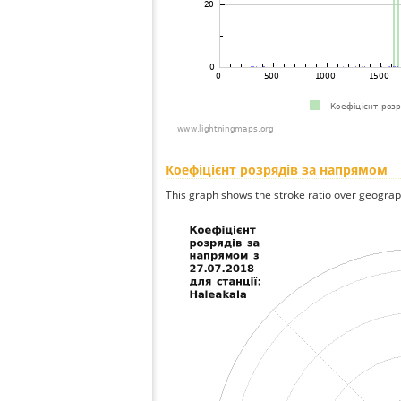
Коефіцієнт розрядів за напрямом
This graph shows the stroke ratio over geographi