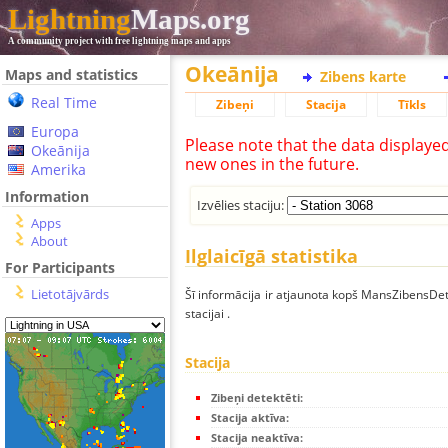
Lightning
Maps.org
A community project with free lightning maps and apps
Okeānija
Maps and statistics
Zibens karte
Real Time
Zibeņi
Stacija
Tīkls
Europa
Please note that the data displaye
Okeānija
new ones in the future.
Amerika
Information
Izvēlies staciju:
Apps
About
Ilglaicīgā statistika
For Participants
Lietotājvārds
Šī informācija ir atjaunota kopš MansZibensDet
stacijai .
Stacija
Zibeņi detektēti:
Stacija aktīva:
Stacija neaktīva: