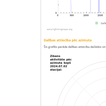
Dalības attiecība pēc azimuta
Šis grafiks parāda dalības attiecību dažādos vi