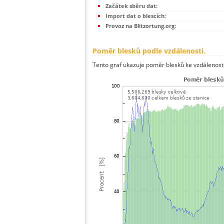
Začátek sběru dat:
Import dat o blescích:
Provoz na Blitzortung.org:
Poměr blesků podle vzdálenosti.
Tento graf ukazuje poměr blesků ke vzdálenosti