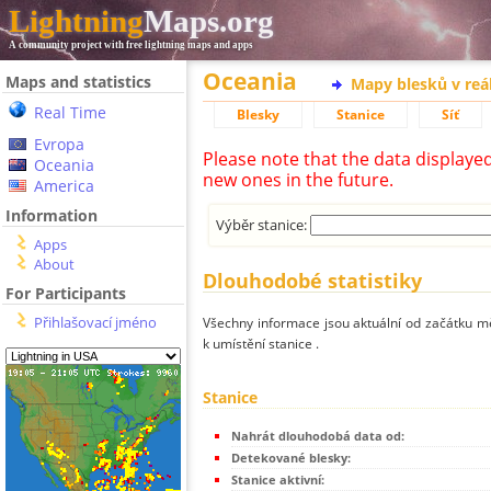
Lightning
Maps.org
A community project with free lightning maps and apps
Oceania
Maps and statistics
Mapy blesků v reá
Real Time
Blesky
Stanice
Síť
Evropa
Please note that the data displaye
Oceania
new ones in the future.
America
Information
Výběr stanice:
Apps
About
Dlouhodobé statistiky
For Participants
Přihlašovací jméno
Všechny informace jsou aktuální od začátku mě
k umístění stanice .
Stanice
Nahrát dlouhodobá data od:
Detekované blesky:
Stanice aktivní: