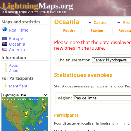
Lightning
Maps.org
A community project with free lightning maps and apps
Oceania
Maps and statistics
Cartes
Arc
Real Time
Foudre
Station
Réseau
Europe
Please note that the data displaye
Oceania
new ones in the future.
America
Information
Choisir une station:
Apps
About
Statistiques avancées
For Participants
Identifiant
Statistiques avancées, principalement pour l'exp
Région:
Participants
Pour détecter et localiser la foudre, un minimum