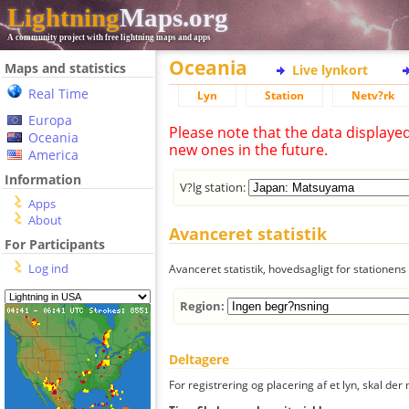
Lightning
Maps.org
A community project with free lightning maps and apps
Oceania
Maps and statistics
Live lynkort
Real Time
Lyn
Station
Netv?rk
Europa
Please note that the data displaye
Oceania
new ones in the future.
America
Information
V?lg station:
Apps
About
Avanceret statistik
For Participants
Log ind
Avanceret statistik, hovedsagligt for stationens 
Region:
Deltagere
For registrering og placering af et lyn, skal d