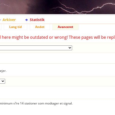
Arkiver
Statistik
Lang tid
Andet
Avanceret
d here might be outdated or wrong! These pages will be repl
ejer.
er minimum v?re 14 stationer som modtager et signal.