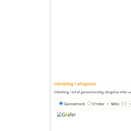
Udvikling i afvigelser
Udvikling i tid af gennemsnitlig afvigelse eller u
Gennemsnit
V?rdier
•
Min: