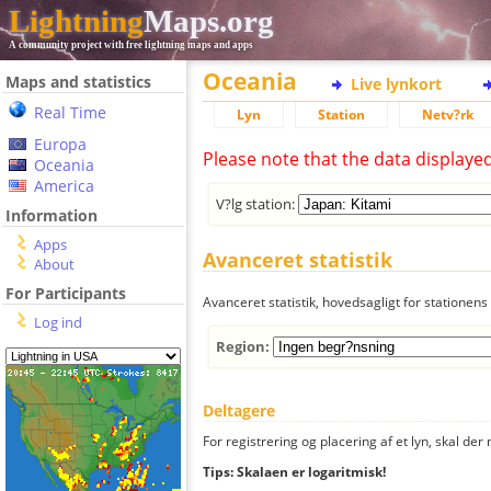
Lightning
Maps.org
A community project with free lightning maps and apps
Oceania
Maps and statistics
Live lynkort
Real Time
Lyn
Station
Netv?rk
Europa
Please note that the data displaye
Oceania
America
V?lg station:
Information
Apps
Avanceret statistik
About
For Participants
Avanceret statistik, hovedsagligt for stationens 
Log ind
Region:
Deltagere
For registrering og placering af et lyn, skal d
Tips: Skalaen er logaritmisk!