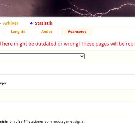
Arkiver
Statistik
Lang tid
Andet
Avanceret
d here might be outdated or wrong! These pages will be repl
ejer.
er minimum v?re 14 stationer som modtager et signal.