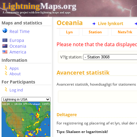
Lightning
Maps.org
A community project with free lightning maps and apps
Oceania
Maps and statistics
Live lynkort
Real Time
Lyn
Station
Netv?rk
Europa
Please note that the data displaye
Oceania
America
V?lg station:
Information
Apps
Avanceret statistik
About
For Participants
Avanceret statistik, hovedsagligt for stationens 
Log ind
Deltagere
For registrering og placering af et lyn, skal d
Tips: Skalaen er logaritmisk!