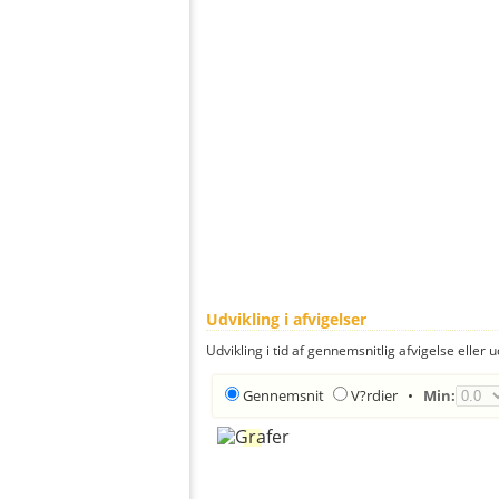
Udvikling i afvigelser
Udvikling i tid af gennemsnitlig afvigelse eller u
Gennemsnit
V?rdier
•
Min: