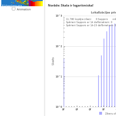
Norāde: Skala ir logaritmiska!
Animation