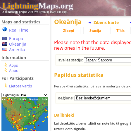
Lightning
Maps.org
A community project with free lightning maps and apps
Okeānija
Maps and statistics
Zibens karte
Real Time
Zibeņi
Stacija
Tīkls
Europa
Please note that the data displaye
Okeānija
new ones in the future.
Amerika
Information
Izvēlies staciju:
Apps
About
Papildus statistika
For Participants
Lietotājvārds
Perspektīvā statistika, pārsvarā noderīga detek
Reģions:
Dalībnieki
Lai detektētu zibens izlādi un noteiktu tā ģeogr
uztver doto signālu.