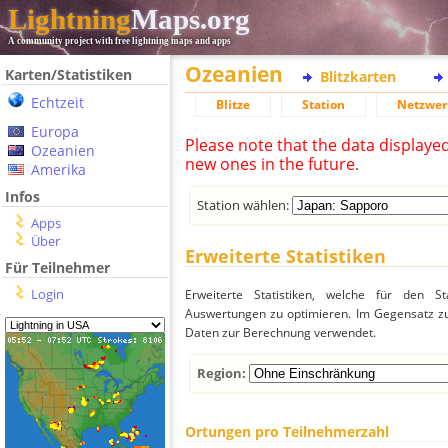
Lightning
Maps.org
A community project with free lightning maps and apps
Ozeanien
Karten/Statistiken
Blitzkarten
Echtzeit
Blitze
Station
Netzwer
Europa
Please note that the data displaye
Ozeanien
new ones in the future.
Amerika
Infos
Station wählen:
Apps
Über
Erweiterte Statistiken
Für Teilnehmer
Login
Erweiterte Statistiken, welche für den St
Auswertungen zu optimieren. Im Gegensatz zu
Daten zur Berechnung verwendet.
Region:
Ortungen pro Teilnehmerzahl