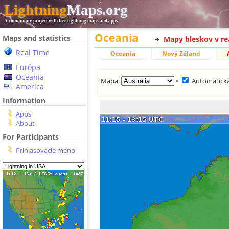
Lightning
Maps.org
A community project with free lightning maps and apps
Oceania
Maps and statistics
Mapy bleskov v r
Real Time
Oceania
Nový Zéland
Európa
Oceania
Mapa:
•
Automatická
America
Information
Apps
About
For Participants
Prihlasovacie meno