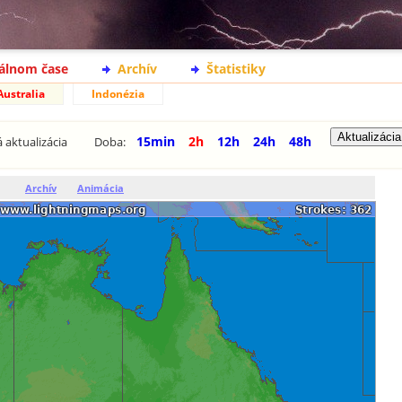
eálnom čase
Archív
Štatistiky
Australia
Indonézia
15min
2h
12h
24h
48h
 aktualizácia
Doba:
Archív
Animácia