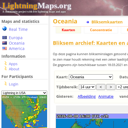
Lightning
Maps.org
A community project with free lightning maps and apps
Oceania
Maps and statistics
Bliksemkaarten
Real Time
Kaarten
Concentratie
Europa
Bliksem archief: Kaarten en
Oceania
America
Op deze pagina kunnen blikseminslagen getoond w
Information
te zien maar houdt rekening met een zeker laadtijd
Apps
De gegevens zijn beschikbaar tussen 18.03.2021 en
About
For Participants
Kaart:
Dat
Login
Tijdsbereik:
Gisteren:
Afbeelding
Animatie
van