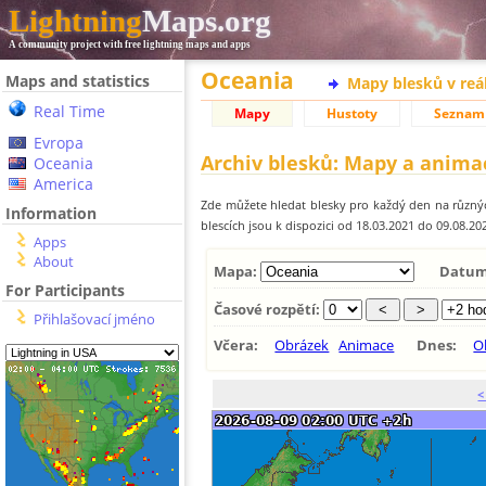
Lightning
Maps.org
A community project with free lightning maps and apps
Oceania
Maps and statistics
Mapy blesků v reá
Real Time
Mapy
Hustoty
Seznam
Evropa
Archiv blesků: Mapy a anima
Oceania
America
Zde můžete hledat blesky pro každý den na různýc
Information
blescích jsou k dispozici od 18.03.2021 do 09.08.202
Apps
About
Mapa:
Datum
For Participants
Časové rozpětí:
Přihlašovací jméno
Včera:
Obrázek
Animace
Dnes:
O
<