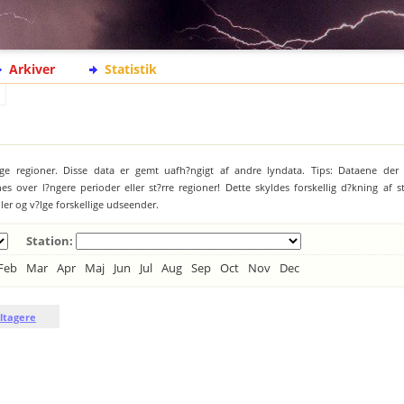
Arkiver
Statistik
ige regioner. Disse data er gemt uafh?ngigt af andre lyndata. Tips: Dataene der 
es over l?ngere perioder eller st?rre regioner! Dette skyldes forskellig d?kning af 
jler og v?lge forskellige udseender.
Station:
Feb
Mar
Apr
Maj
Jun
Jul
Aug
Sep
Oct
Nov
Dec
ltagere