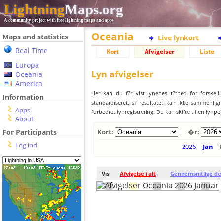
Lightning
Maps.org
A community project with free lightning maps and apps
Oceania
Maps and statistics
Live lynkort
Real Time
Kort
Afvigelser
Liste
Europa
Lyn afvigelser
Oceania
America
Her kan du f?r vist lynenes t?thed for forskell
Information
standardiseret, s? resultatet kan ikke sammenlign
Apps
forbedret lynregistrering. Du kan skifte til en lynpe
About
For Participants
Kort:
�r:
Log ind
2026
Jan
Vis:
Afvigelse i alt
Gennemsnitlige de