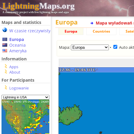
Lightning
Maps.org
A community project with free lightning maps and apps
Europa
Maps and statistics
Mapa wyładowań 
W czasie rzeczywistym
Europa
Countries
Sate
Europa
Oceania
Mapa:
•
Auto akt
Ameryka
Information
Apps
About
For Participants
Logowanie