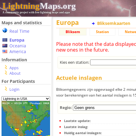
Lightning
Maps.org
A community project with free lightning maps and apps
Europa
Maps and statistics
Bliksemkaarten
Real Time
Bliksem
Station
Netwe
Europa
Please note that the data displaye
Oceania
new ones in the future.
America
Information
Kies een station:
Apps
About
Actuele inslagen
For Participants
Login
Bliksemgegevens zijn opgevraagd elke 2 minute
voor berekeningen van het aantal inslagen is 
Regio:
Laatste update:
Laatste inslag:
Huidig aantal inslagen: