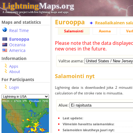
Lightning
Maps.org
A community project with free lightning maps and apps
Eurooppa
Maps and statistics
Reaaliaikainen sa
Real Time
Salamointi
Asema
Ver
Eurooppa
Please note that the data displaye
Oceania
new ones in the future.
America
Information
Valitse asema:
Apps
About
Salamointi nyt
For Participants
Login
Lightning data is downloaded joka 2 minuutti 
calculation of the stroke rate is minuuttia.
Alue:
Last update:
Viimeisin havaittu salamanisku:
Salamoiden iskutiheys juuri nyt: