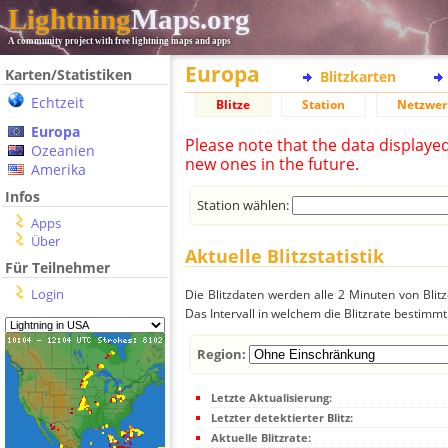
Lightning
Maps.org
A community project with free lightning maps and apps
Europa
Karten/Statistiken
Blitzkarten
Echtzeit
Blitze
Station
Netzwer
Europa
Please note that the data displaye
Ozeanien
new ones in the future.
Amerika
Infos
Station wählen:
Apps
Über
Aktuelle Blitzstatistik
Für Teilnehmer
Login
Die Blitzdaten werden alle 2 Minuten von Bli
Das Intervall in welchem die Blitzrate bestimmt
Region:
Letzte Aktualisierung:
Letzter detektierter Blitz:
Aktuelle Blitzrate: