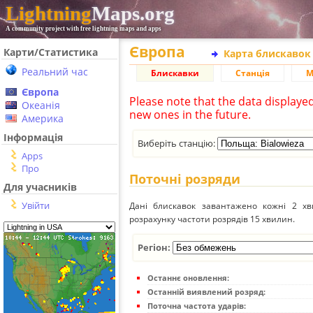
Lightning
Maps.org
A community project with free lightning maps and apps
Європа
Карти/Статистика
Карта блискавок
Реальний час
Блискавки
Станція
М
Європа
Please note that the data displaye
Океанія
new ones in the future.
Америка
Інформація
Виберіть станцію:
Apps
Про
Поточні розряди
Для учасників
Увійти
Дані блискавок завантажено кожні 2 хвил
розрахунку частоти розрядів 15 хвилин.
Регіон:
Останнє оновлення:
Останній виявлений розряд:
Поточна частота ударів: