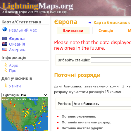
Lightning
Maps.org
A community project with free lightning maps and apps
Європа
Карти/Статистика
Карта блискавок
Реальний час
Блискавки
Станція
М
Європа
Please note that the data displaye
Океанія
new ones in the future.
Америка
Інформація
Виберіть станцію:
Apps
Про
Поточні розряди
Для учасників
Увійти
Дані блискавок завантажено кожні 2 хвил
розрахунку частоти розрядів 15 хвилин.
Регіон:
Останнє оновлення:
Останній виявлений розряд:
Поточна частота ударів: