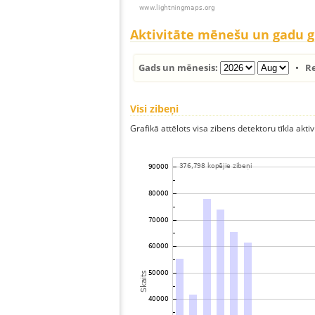
Aktivitāte mēnešu un gadu 
Gads un mēnesis:
•
R
Visi zibeņi
Grafikā attēlots visa zibens detektoru tīkla aktiv