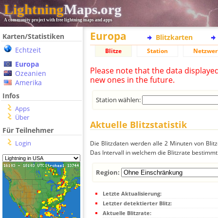
Lightning
Maps.org
A community project with free lightning maps and apps
Europa
Karten/Statistiken
Blitzkarten
Echtzeit
Blitze
Station
Netzwer
Europa
Please note that the data displaye
Ozeanien
new ones in the future.
Amerika
Infos
Station wählen:
Apps
Über
Aktuelle Blitzstatistik
Für Teilnehmer
Login
Die Blitzdaten werden alle 2 Minuten von Bli
Das Intervall in welchem die Blitzrate bestimmt
Region:
Letzte Aktualisierung:
Letzter detektierter Blitz:
Aktuelle Blitzrate: