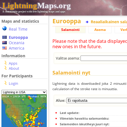
Lightning
Maps.org
A community project with free lightning maps and apps
Eurooppa
Maps and statistics
Reaaliaikainen sa
Real Time
Salamointi
Asema
Ver
Eurooppa
Please note that the data displaye
Oceania
new ones in the future.
America
Information
Valitse asema:
Apps
About
Salamointi nyt
For Participants
Login
Lightning data is downloaded joka 2 minuutti 
calculation of the stroke rate is minuuttia.
Alue:
Last update:
Viimeisin havaittu salamanisku:
Salamoiden iskutiheys juuri nyt: