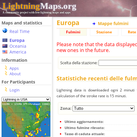
Lightning
Maps.org
A community project with free lightning maps and apps
Europa
Maps and statistics
Mappe fulmini
Real Time
Fulmini
Stazione
Rete 
Europa
Please note that the data displaye
Oceania
new ones in the future.
America
Information
Scelta della stazione:
Apps
About
Statistiche recenti delle ful
For Participants
Login
Lightning data is downloaded ogni 2 minuti f
calculation of the stroke rate is 15 minuti.
Zona:
Ultimo aggiornamento:
Ultimo fulmine rilevato:
Tasso di caduta attuale: