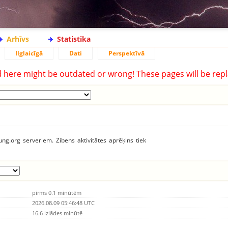
Arhīvs
Statistika
Ilglaicīgā
Dati
Perspektīvā
d here might be outdated or wrong! These pages will be repl
tung.org serveriem. Zibens aktivitātes aprēķins tiek
pirms 0.1 minūtēm
2026.08.09 05:46:48 UTC
16.6 izlādes minūtē