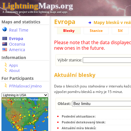
Lightning
Maps.org
A community project with free lightning maps and apps
Evropa
Maps and statistics
Mapy blesků v reá
Real Time
Blesky
Stanice
Síť
Evropa
Please note that the data displaye
Oceania
new ones in the future.
America
Information
Výběr stanice:
Apps
About
Aktuální blesky
For Participants
Přihlašovací jméno
Data o blescích jsou stahována v intervalu každ
výpočet poměru blesků a míry je 15 minut.
Oblast:
Poslední aktualizace:
Poslední detekovaný blesk:
Aktuální míra blesků: