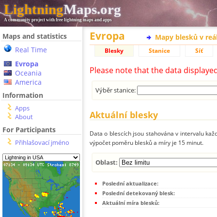
Lightning
Maps.org
A community project with free lightning maps and apps
Evropa
Maps and statistics
Mapy blesků v reá
Real Time
Blesky
Stanice
Síť
Evropa
Please note that the data displaye
Oceania
America
Výběr stanice:
Information
Apps
Aktuální blesky
About
For Participants
Data o blescích jsou stahována v intervalu každ
Přihlašovací jméno
výpočet poměru blesků a míry je 15 minut.
Oblast:
Poslední aktualizace:
Poslední detekovaný blesk:
Aktuální míra blesků: