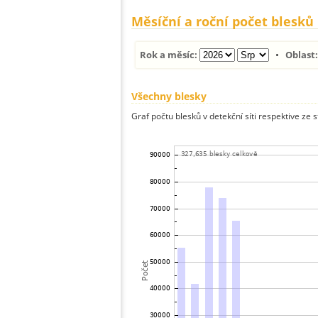
Měsíční a roční počet blesků
Rok a měsíc:
•
Oblast
Všechny blesky
Graf počtu blesků v detekční síti respektive ze 