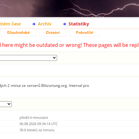
lném čase
Archiv
Statistiky
Dlouhodobé
Ostatní
Pokročilé
d here might be outdated or wrong! These pages will be repl
ých 2 minut ze serverů Blitzortung.org. Interval pro
před0.4 minutami
06.08.2026 09:34:14 UTC
30.6 blesků za minutu