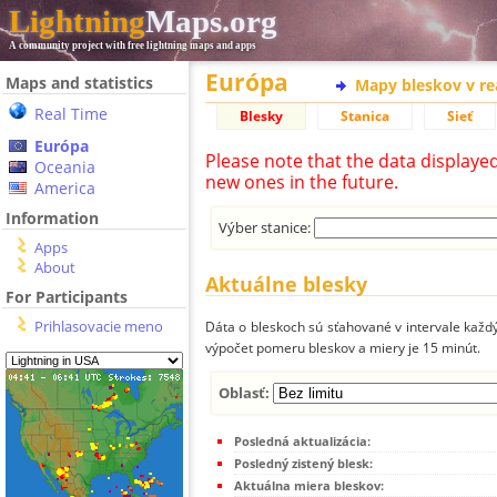
Lightning
Maps.org
A community project with free lightning maps and apps
Európa
Maps and statistics
Mapy bleskov v r
Real Time
Blesky
Stanica
Sieť
Európa
Please note that the data displaye
Oceania
new ones in the future.
America
Information
Výber stanice:
Apps
About
Aktuálne blesky
For Participants
Prihlasovacie meno
Dáta o bleskoch sú sťahované v intervale každý
výpočet pomeru bleskov a miery je 15 minút.
Oblasť:
Posledná aktualizácia:
Posledný zistený blesk:
Aktuálna miera bleskov: