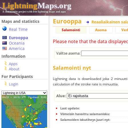
Lightning
Maps.org
A community project with free lightning maps and apps
Eurooppa
Maps and statistics
Reaaliaikainen sa
Real Time
Salamointi
Asema
Ver
Eurooppa
Please note that the data displaye
Oceania
America
Valitse asema:
Information
Apps
Salamointi nyt
About
For Participants
Lightning data is downloaded joka 2 minuutti 
Login
calculation of the stroke rate is minuuttia.
Alue:
Last update:
Viimeisin havaittu salamanisku:
Salamoiden iskutiheys juuri nyt: