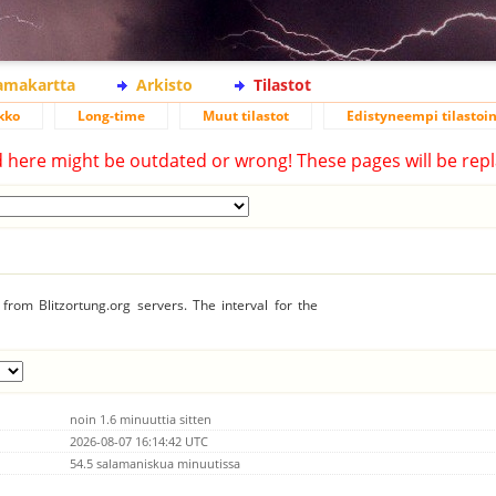
lamakartta
Arkisto
Tilastot
kko
Long-time
Muut tilastot
Edistyneempi tilastoin
d here might be outdated or wrong! These pages will be repl
from Blitzortung.org servers. The interval for the
noin 1.6 minuuttia sitten
2026-08-07 16:14:42 UTC
54.5 salamaniskua minuutissa