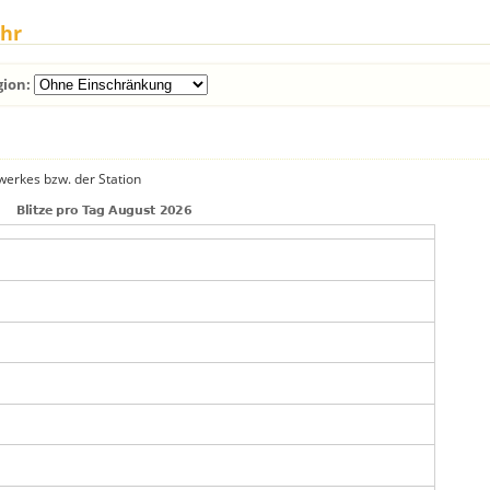
ahr
gion:
zwerkes bzw. der Station