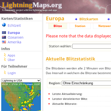
Lightning
Maps.org
A community project with free lightning maps and apps
Europa
Karten/Statistiken
Blitzkarten
Echtzeit
Blitze
Station
Netzwer
Europa
Please note that the data displaye
Ozeanien
Amerika
Station wählen:
Infos
Apps
Aktuelle Blitzstatistik
Über
Für Teilnehmer
Die Blitzdaten werden alle 2 Minuten von Bli
Login
Das Intervall in welchem die Blitzrate bestimmt
Region:
Letzte Aktualisierung:
Letzter detektierter Blitz:
Aktuelle Blitzrate: