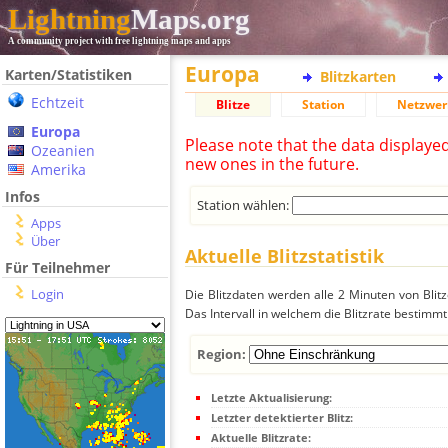
Lightning
Maps.org
A community project with free lightning maps and apps
Europa
Karten/Statistiken
Blitzkarten
Echtzeit
Blitze
Station
Netzwer
Europa
Please note that the data displaye
Ozeanien
new ones in the future.
Amerika
Infos
Station wählen:
Apps
Über
Aktuelle Blitzstatistik
Für Teilnehmer
Login
Die Blitzdaten werden alle 2 Minuten von Bli
Das Intervall in welchem die Blitzrate bestimmt
Region:
Letzte Aktualisierung:
Letzter detektierter Blitz:
Aktuelle Blitzrate: