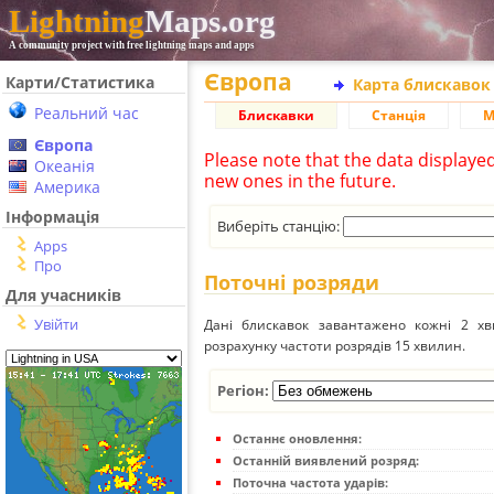
Lightning
Maps.org
A community project with free lightning maps and apps
Європа
Карти/Статистика
Карта блискавок
Реальний час
Блискавки
Станція
М
Європа
Please note that the data displaye
Океанія
new ones in the future.
Америка
Інформація
Виберіть станцію:
Apps
Про
Поточні розряди
Для учасників
Увійти
Дані блискавок завантажено кожні 2 хвил
розрахунку частоти розрядів 15 хвилин.
Регіон:
Останнє оновлення:
Останній виявлений розряд:
Поточна частота ударів: