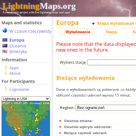
Lightning
Maps.org
A community project with free lightning maps and apps
Europa
Maps and statistics
Mapa wyładowań 
W czasie rzeczywistym
Wyładowania
Stacja
S
Europa
Please note that the data displaye
Oceania
new ones in the future.
Ameryka
Information
Wybierz stację:
Apps
About
Bieżące wyładowania
For Participants
Logowanie
Dane o wyładowaniach są pobierane co każdych
obliczeń częstości uderzeń wynosi 15 minut.
Region:
Ostatnia zmiana:
Ostatnio wykryte uderzenie:
Bieżąca częstość uderzeń: