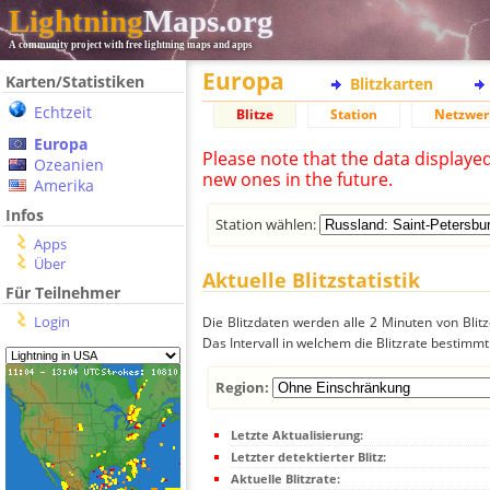
Lightning
Maps.org
A community project with free lightning maps and apps
Europa
Karten/Statistiken
Blitzkarten
Echtzeit
Blitze
Station
Netzwer
Europa
Please note that the data displaye
Ozeanien
new ones in the future.
Amerika
Infos
Station wählen:
Apps
Über
Aktuelle Blitzstatistik
Für Teilnehmer
Login
Die Blitzdaten werden alle 2 Minuten von Bli
Das Intervall in welchem die Blitzrate bestimmt
Region:
Letzte Aktualisierung:
Letzter detektierter Blitz:
Aktuelle Blitzrate: